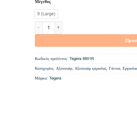
Μέγεθος
9 (Large)
Tegera 8801R Gloves Super soft, foam finish, p
Προσ
Κωδικός προϊόντος:
Tegera 8801R
Κατηγορίες:
Αξεσουάρ
,
Αξεσουάρ εργασίας
,
Γάντια
,
Εργασία
Μάρκα:
Tegera