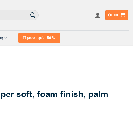
€
0,00
θη
Προσφορές 50%
er soft, foam finish, palm