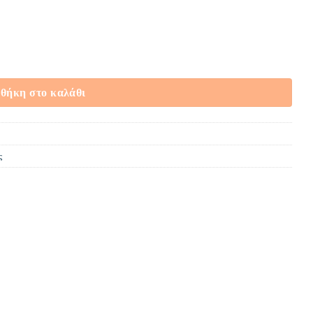
alm dipped ποσότητα
θήκη στο καλάθι
ς