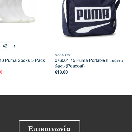
- 42
+1
ΑΞΕΣΟΥΆΡ
043 Puma Socks 3-Pack
076061-15 Puma Portable II Τσάντα
ώμου (Peacoat)
inal
Η
00
€
13,00
e
τρέχουσα
:
τιμή
00.
είναι:
€9,00.
Επικοινωνία