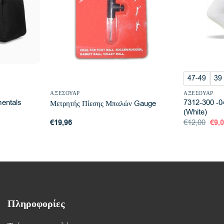
47-49
39 
ΑΞΕΣΟΥΆΡ
ΑΞΕΣΟΥΆΡ
entals
7312-300 -
Μετρητής Πίεσης Μπαλών Gauge
(White)
Orig
€
19,96
€
12,00
€
9,
pric
was
€12,
Πληροφορίες