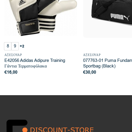
8
9
+2
ΑΞΕΣΟΥΆΡ
ΑΞΕΣΟΥΆΡ
E42056 Adidas Adipure Training
077763-01 Puma Fundam
Γάντια Τερματοφύλακα
Sportbag (Black)
€
16,00
€
30,00