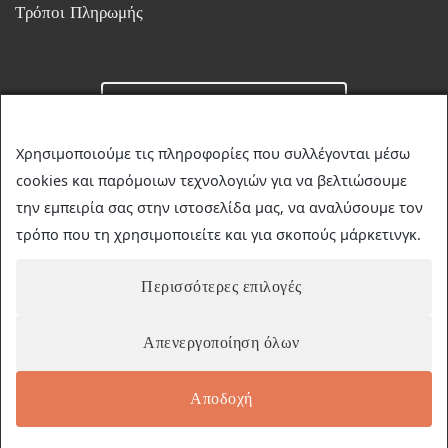
Τρόποι Πληρωμής
Επικοινωνία
Χρησιμοποιούμε τις πληροφορίες που συλλέγονται μέσω
cookies και παρόμοιων τεχνολογιών για να βελτιώσουμε
☎
23510 36349
την εμπειρία σας στην ιστοσελίδα μας, να αναλύσουμε τον
✉
discountstore.gr@gmail.com
τρόπο που τη χρησιμοποιείτε και για σκοπούς μάρκετινγκ.
Περισσότερες επιλογές
Απενεργοποίηση όλων
Αποδοχή
© 2026 | Discount-Store.gr | Developed by
netmind
| Marketing
by