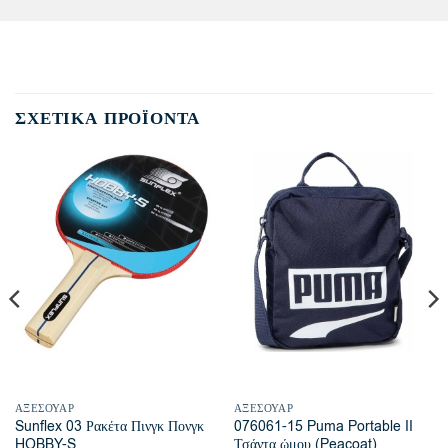
ΣΧΕΤΙΚΆ ΠΡΟΪΌΝΤΑ
ΑΞΕΣΟΥΆΡ
ΑΞΕΣΟΥΆΡ
Sunflex 03 Ρακέτα Πινγκ Πονγκ
076061-15 Puma Portable II
HOBBY-S
Τσάντα ώμου (Peacoat)