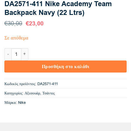
DA2571-411 Nike Academy Team
Backpack Navy (22 Ltrs)
Original
€
23,00
Η
€
30,00
price
τρέχουσα
was:
τιμή
Σε απόθεμα
€30,00.
είναι:
€23,00.
DA2571-411 Nike Academy Team Backpack Navy (22 Ltrs) ποσ
Προσθήκη στο καλάθι
Κωδικός προϊόντος:
DA2571-411
Κατηγορίες:
Αξεσουάρ
,
Τσάντες
Μάρκα:
Nike