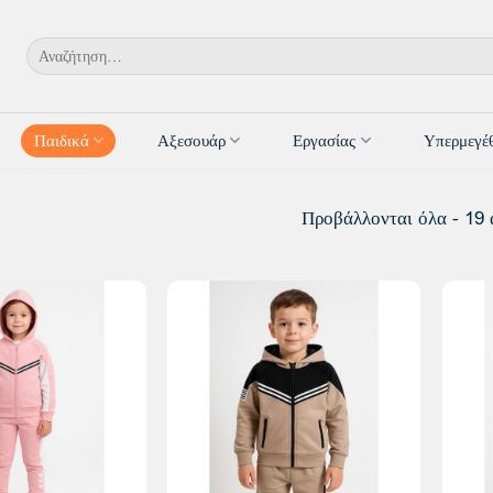
Αναζήτηση
για:
Παιδικά
Αξεσουάρ
Εργασίας
Υπερμεγέ
Προβάλλονται όλα - 19