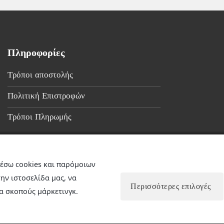
Πληροφορίες
Τρόποι αποστολής
Πολιτική Επιστροφών
Τρόποι Πληρωμής
έσω cookies και παρόμοιων
ην ιστοσελίδα μας, να
Περισσότερες επιλογές
α σκοπούς μάρκετινγκ.