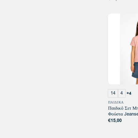
14
4
+4
ΠΑΙΔΙΚΆ
Παιδικό Σετ Μπ
Φούστα Jeanse
€
15,00