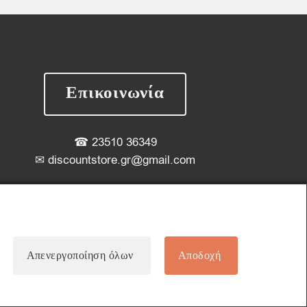
Επικοινωνία
☎
23510 36349
✉
discountstore.gr@gmail.com
Απενεργοποίηση όλων
Αποδοχή