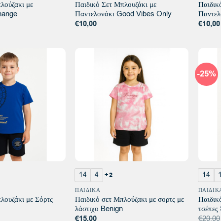
λούζακι με
Παιδικό Σετ Μπλουζάκι με
Παιδικ
hange
Παντελονάκι Good Vibes Only
Παντελ
€
10,00
€
10,00
-25%
14
4
14
+2
ΠΑΙΔΙΚΆ
ΠΑΙΔΙΚ
λουζάκι με Σόρτς
Παιδικό σετ Μπλούζακι με σορτς με
Παιδικ
λάστιχο Benign
τσέπες
€
15,00
€
20,00