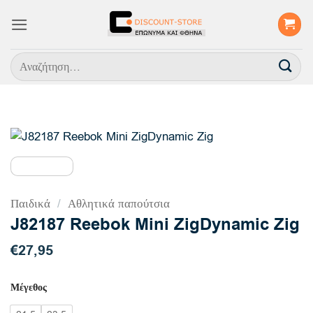
Μετάβαση
στο
περιεχόμενο
Αναζήτηση
για:
Παιδικά
/
Αθλητικά παπούτσια
J82187 Reebok Mini ZigDynamic Zig
€
27,95
Μέγεθος