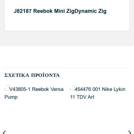
J82187 Reebok Mini ZigDynamic Zig
ΣΧΕΤΙΚΆ ΠΡΟΪΌΝΤΑ