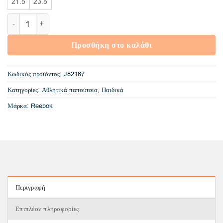
21.5
23.5
J82187 Reebok Mini ZigDynamic Zig ποσότητα
Προσθήκη στο καλάθι
Κωδικός προϊόντος:
J82187
Κατηγορίες:
Αθλητικά παπούτσια
,
Παιδικά
Μάρκα:
Reebok
Περιγραφή
Επιπλέον πληροφορίες