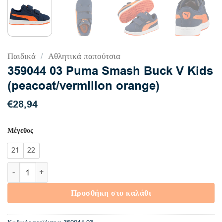
Παιδικά
/
Αθλητικά παπούτσια
359044 03 Puma Smash Buck V Kids
(peacoat/vermilion orange)
€
28,94
Μέγεθος
21
22
359044 03 Puma Smash Buck V Kids (peacoat/vermilion orang
Προσθήκη στο καλάθι