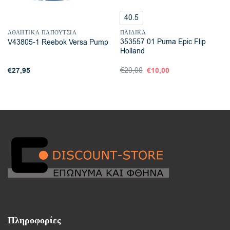
40.5
ΑΘΛΗΤΙΚΆ ΠΑΠΟΎΤΣΙΑ
ΠΑΙΔΙΚΆ
353557 01 Puma Epic Flip
V43805-1 Reebok Versa Pump
Holland
€
27,95
Original
€
10,00
Η
€
20,00
price
τρέχουσα
was:
τιμή
€20,00.
είναι:
€10,00.
Πληροφορίες