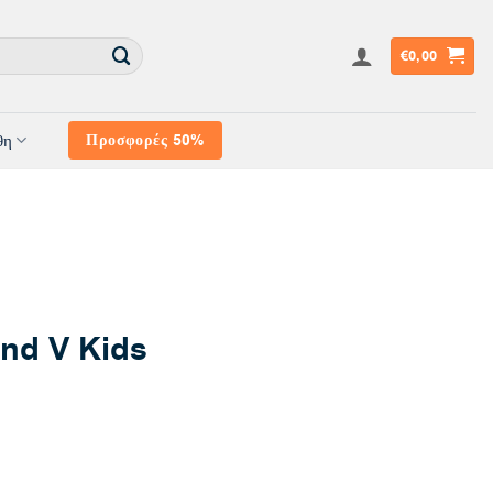
€
0,00
θη
Προσφορές 50%
nd V Kids