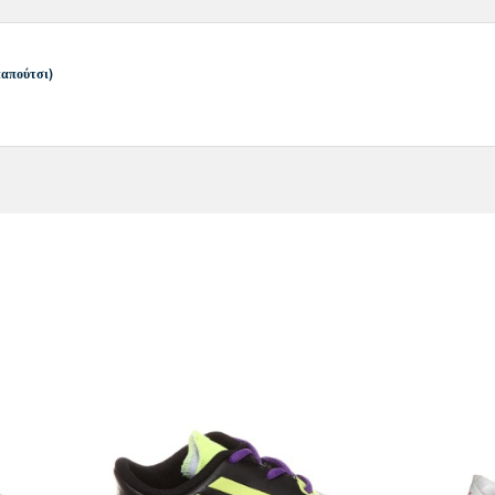
παπούτσι)