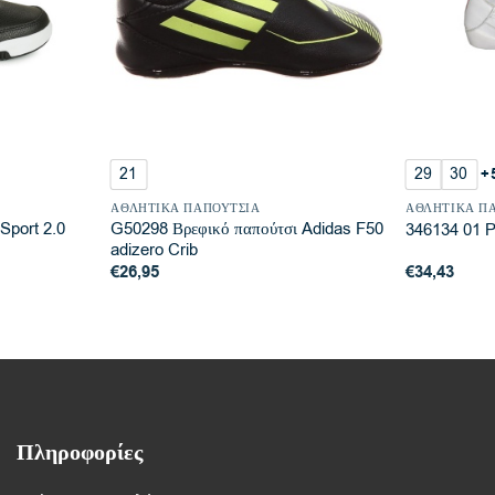
21
29
30
+
ΑΘΛΗΤΙΚΆ ΠΑΠΟΎΤΣΙΑ
ΑΘΛΗΤΙΚΆ Π
Sport 2.0
G50298 Βρεφικό παπούτσι Adidas F50
346134 01 
adizero Crib
€
26,95
€
34,43
Πληροφορίες