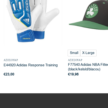
Small
X-Large
ΑΞΕΣΟΥΆΡ
ΑΞΕΣΟΥΆΡ
F77540 Adidas NBA Fitted
E44920 Adidas Response Training
(black/kelsld/blacou)
€
23,00
€
19,96