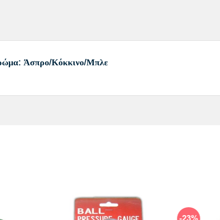
Χρώμα: Άσπρο/Κόκκινο/Μπλε
-23%