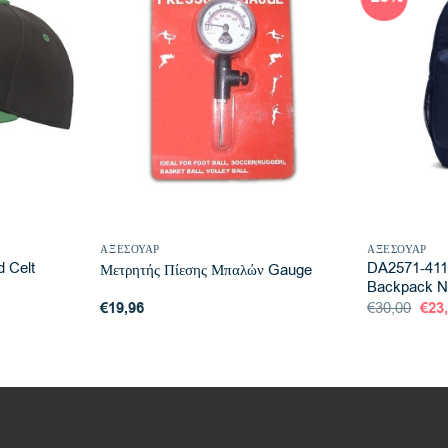
ΑΞΕΣΟΥΆΡ
ΑΞΕΣΟΥΆΡ
 Celt
DA2571-411
Μετρητής Πίεσης Μπαλών Gauge
Backpack Na
Orig
€
19,96
€
30,00
€
23
pric
was
€30,