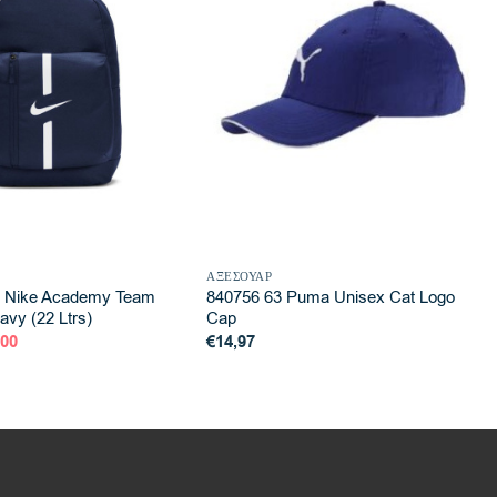
ΑΞΕΣΟΥΆΡ
 Nike Academy Team
840756 63 Puma Unisex Cat Logo
vy (22 Ltrs)
Cap
inal
Η
,00
€
14,97
e
τρέχουσα
:
τιμή
00.
είναι:
€23,00.