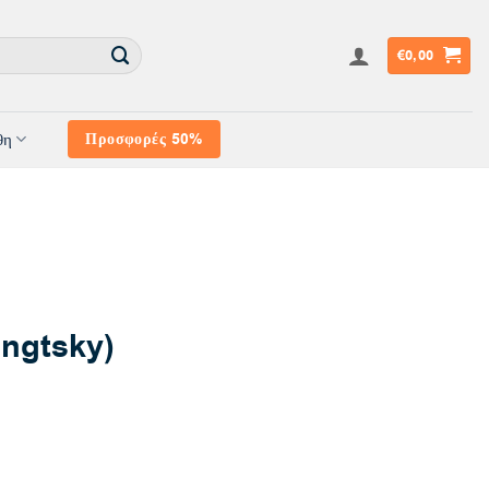
€
0,00
θη
Προσφορές 50%
ngtsky)