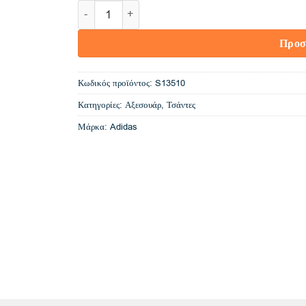
S13510 Adidas UCL BP (ngtsky) ποσότητα
Προσ
Κωδικός προϊόντος:
S13510
Κατηγορίες:
Αξεσουάρ
,
Τσάντες
Μάρκα:
Adidas