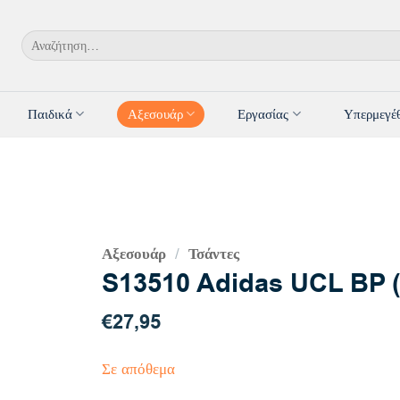
Αναζήτηση
για:
Παιδικά
Αξεσουάρ
Εργασίας
Υπερμεγέ
Αξεσουάρ
Τσάντες
/
S13510 Adidas UCL BP (
€
27,95
Σε απόθεμα