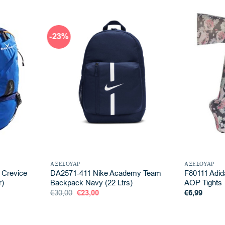
-23%
ΑΞΕΣΟΥΆΡ
ΑΞΕΣΟΥΆΡ
Crevice
DA2571-411 Nike Academy Team
F80111 Adi
r)
Backpack Navy (22 Ltrs)
AOP Tights
Original
Η
€
30,00
€
23,00
€
6,99
price
τρέχουσα
was:
τιμή
€30,00.
είναι:
€23,00.