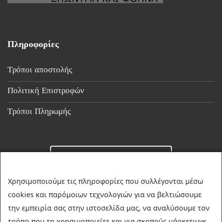
Πληροφορίες
Τρόποι αποστολής
Πολιτική Επιστροφών
Τρόποι Πληρωμής
Επικοινωνία
Χρησιμοποιούμε τις πληροφορίες που συλλέγονται μέσω
cookies και παρόμοιων τεχνολογιών για να βελτιώσουμε
☎
23510 36349
την εμπειρία σας στην ιστοσελίδα μας, να αναλύσουμε τον
✉
discountstore.gr@gmail.com
τρόπο που τη χρησιμοποιείτε και για σκοπούς μάρκετινγκ.