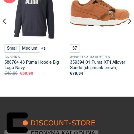
Small
Medium
37
+3
ΑΝΔΡΙΚΆ
ΑΘΛΗΤΙΚΆ ΠΑΠΟΎΤΣΙΑ
586764 43 Puma Hoodie Big
359394 01 Puma XT1 Allover
Logo Navy
Suede (chipmunk brown)
Original
€
39,90
Η
€
79,34
€
45,00
price
τρέχουσα
was:
τιμή
€45,00.
είναι:
€39,90.