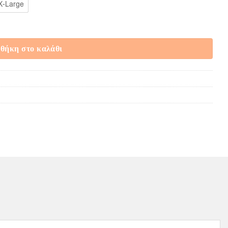
X-Large
 Μπλε ποσότητα
θήκη στο καλάθι