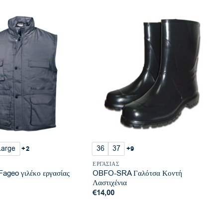
Large
36
37
+2
+9
ΕΡΓΑΣΊΑΣ
ageo γιλέκο εργασίας
OBFO-SRA Γαλότσα Κοντή
Λαστιχένια
€
14,00