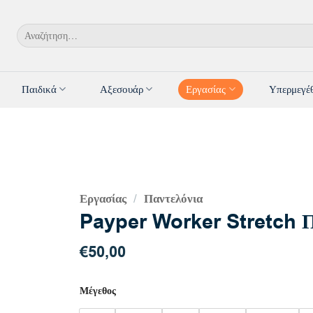
Αναζήτηση
για:
Παιδικά
Αξεσουάρ
Εργασίας
Υπερμεγέ
Εργασίας
Παντελόνια
/
Payper Worker Stretch Π
€
50,00
Μέγεθος