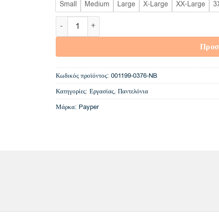
Small
Medium
Large
X-Large
XX-Large
3
Payper Worker Stretch Παντελόνι Εργασίας Navy
Προσ
Κωδικός προϊόντος:
001199-0376-NB
Κατηγορίες:
Εργασίας
,
Παντελόνια
Μάρκα:
Payper