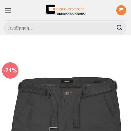
Μετάβαση
στο
περιεχόμενο
Αναζήτηση
για:
-21%