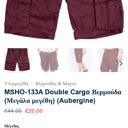
Υπερμεγέθη
/
Βερμούδες & Μαγιώ
MSHO-133A Double Cargo Βερμούδα
(Μεγάλα μεγέθη) (Aubergine)
Original
€
20,00
Η
€
44,00
price
τρέχουσα
was:
τιμή
Μέγεθος
€44,00.
είναι: