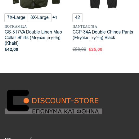
7X-Large
8X-Large
42
+1
ΠΟΥΚΆΜΙΣΑ
ΠΑΝΤΕΛΌΝΙΑ
GS-517VA Double Linen Mao
CCP-34A Double Chinos Pants
Collar Shirts (Μεγάλα μεγέθη)
(Μεγάλα μεγέθη) Black
(Khaki)
€
42,00
Original
€
25,00
Η
€
58,00
price
τρέχουσα
was:
τιμή
€58,00.
είναι:
€25,00.