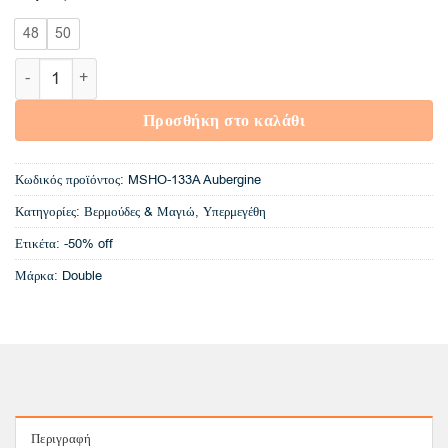
€20,00.
48
50
MSHO-133A Double Cargo Βερμούδα (Μεγάλα μεγέθη) (Aubergi
Προσθήκη στο καλάθι
Κωδικός προϊόντος:
MSHO-133A Aubergine
Κατηγορίες:
Βερμούδες & Μαγιώ
,
Υπερμεγέθη
Ετικέτα:
-50% off
Μάρκα:
Double
Περιγραφή