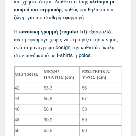
και χρηστικότητα. Διαθέτει επίσης
κλείσιμο με
κουμπί και φερμουάρ
, καθώς και θηλάκια για
ζώνη, για πιο σταθερή εφαρμογή.
Η
κανονική γραμμή (regular fit)
εξασφαλίζει
άνετη εφαρμογή χωρίς να περιορίζει την κίνηση,
ενώ το μονόχρωμο design την καθιστά εύκολη
στον συνδυασμό με t-shirts ή polos.
ΜΕΣΗ/
ΕΞΩΤΕΡΙΚΑ/
ΜΕΓΕΘΟΣ
ΠΛΑΤΟΣ (cm)
ΥΨΟΣ (cm)
42
53,3
56
44
55,8
57
46
58,4
58
48
60,9
59
50
63,5
60