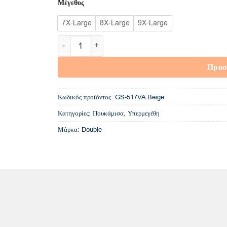
Μέγεθος
7X-Large
8X-Large
9X-Large
GS-517VA Double Linen Mao Collar Shirts (Μεγά
Προσ
Κωδικός προϊόντος:
GS-517VA Beige
Κατηγορίες:
Πουκάμισα
,
Υπερμεγέθη
Μάρκα:
Double