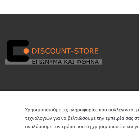
€33,00.
είναι:
€26,00.
είναι:
€5,00.
€13,00.
Χρησιμοποιούμε τις πληροφορίες που συλλέγονται μ
© 2026 | Discount-Store.gr | Developed by
netmind
| Marketing by
τεχνολογιών για να βελτιώσουμε την εμπειρία σας στ
αναλύσουμε τον τρόπο που τη χρησιμοποιείτε και γι