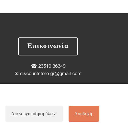
Επικοινωνία
☎
23510 36349
✉
discountstore.gr@gmail.com
Απενεργοποίηση όλων
Αποδοχή