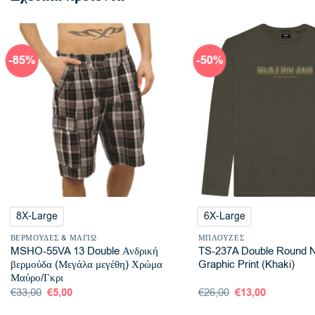
-85%
-50%
8X-Large
6X-Large
ΒΕΡΜΟΎΔΕΣ & ΜΑΓΙΏ
ΜΠΛΟΎΖΕΣ
MSHO-55VA 13 Double Ανδρική
TS-237A Double Round 
βερμούδα (Μεγάλα μεγέθη) Χρώμα
Graphic Print (Khaki)
Μαύρο/Γκρι
Original
Η
Original
Η
€
33,00
€
5,00
€
26,00
€
13,00
price
τρέχουσα
price
τρέχουσα
was:
τιμή
was:
τιμή