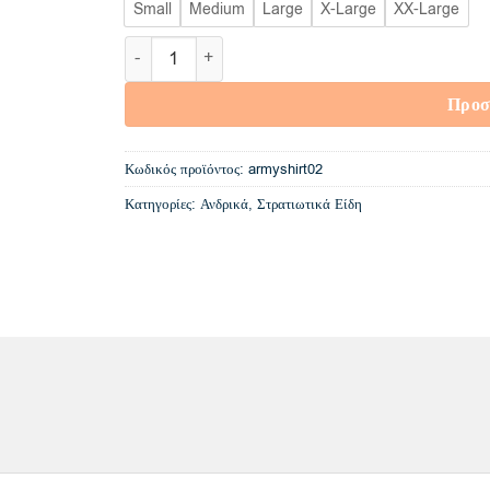
Small
Medium
Large
X-Large
XX-Large
Μακρυμάνικο Φούτερ Παραλλαγής Από 100% Βαμβ
Προσ
Κωδικός προϊόντος:
armyshirt02
Κατηγορίες:
Ανδρικά
,
Στρατιωτικά Είδη