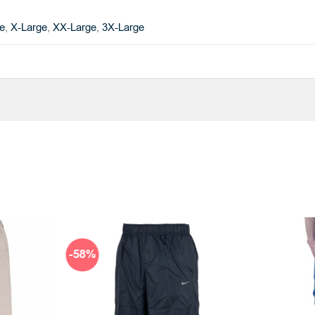
e
,
X-Large
,
XX-Large
,
3X-Large
-58%