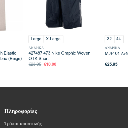
Large
X-Large
32
44
ΑΝΔΡΙΚΆ
ΑΝΔΡΙΚΆ
h Elastic
427487 473 Nike Graphic Woven
MJP-01 Ανδρ
bric (Beige)
OTK Short
Original
Η
€
23,95
€
10,00
€
25,95
price
τρέχουσα
was:
τιμή
€23,95.
είναι:
€10,00.
Πληροφορίες
Τρόποι αποστολής