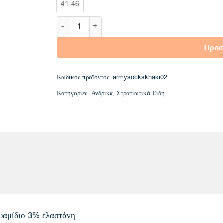
41-46
Κάλτσα Ελληνικού Στρατού Χακί ποσότητα
Προσ
Κωδικός προϊόντος:
armysockskhaki02
Κατηγορίες:
Ανδρικά
,
Στρατιωτικά Είδη
υαμίδιο 3% ελαστάνη