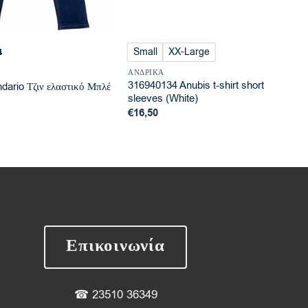
Small
XX-Large
4
ΑΝΔΡΙΚΆ
316940134 Anubis t-shirt short
dario Τζιν ελαστικό Μπλέ
sleeves (White)
€
16,50
Επικοινωνία
☎
23510 36349