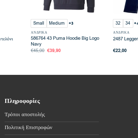
Small
Medium
32
34
+3
+
ΑΝΔΡΙΚΆ
ΑΝΔΡΙΚΆ
586764 43 Puma Hoodie Big Logo
τελόνι
2487 Leggen
Navy
Original
Η
€
45,00
€
39,90
€
22,00
price
τρέχουσα
was:
τιμή
€45,00.
είναι:
€39,90.
Πληροφορίες
Τρόποι αποστολής
Πολιτική Επιστροφών