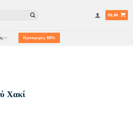
€
0,00
θη
Προσφορές 50%
ύ Χακί