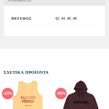
Αξιολογήσεις (0)
ΜΈΓΕΘΟΣ
42
,
44
,
46
,
48
ΣΧΕΤΙΚΆ ΠΡΟΪΌΝΤΑ
-23%
-50%