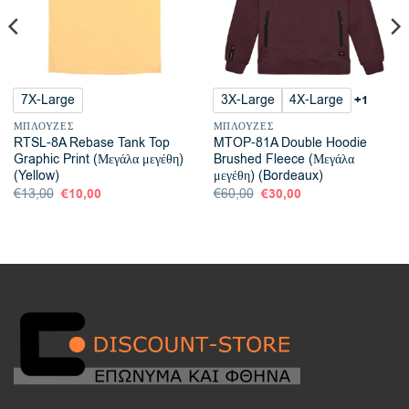
7X-Large
3X-Large
4X-Large
+1
ΜΠΛΟΎΖΕΣ
ΜΠΛΟΎΖΕΣ
RTSL-8A Rebase Tank Top
MTOP-81A Double Hoodie
Graphic Print (Μεγάλα μεγέθη)
Brushed Fleece (Μεγάλα
(Yellow)
μεγέθη) (Bordeaux)
Original
€
10,00
Η
Original
€
30,00
Η
€
13,00
€
60,00
price
τρέχουσα
price
τρέχουσα
was:
τιμή
was:
τιμή
€13,00.
είναι:
€60,00.
είναι:
€10,00.
€30,00.