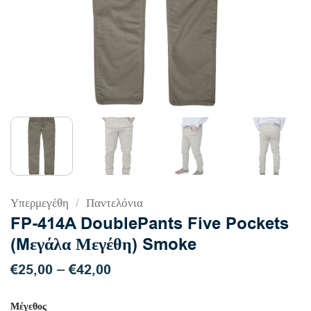
Υπερμεγέθη
/
Παντελόνια
FP-414A DoublePants Five Pockets
(Mεγάλα Μεγέθη) Smoke
€
25,00
€
42,00
Price
–
range:
€25,00
Μέγεθος
through