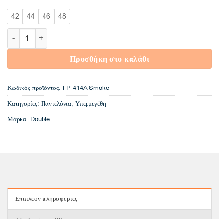
€42,00
42
44
46
48
FP-414A DoublePants Five Pockets (Mεγάλα Μεγέθη) Smoke π
Προσθήκη στο καλάθι
Κωδικός προϊόντος:
FP-414A Smoke
Κατηγορίες:
Παντελόνια
,
Υπερμεγέθη
Μάρκα:
Double
Επιπλέον πληροφορίες