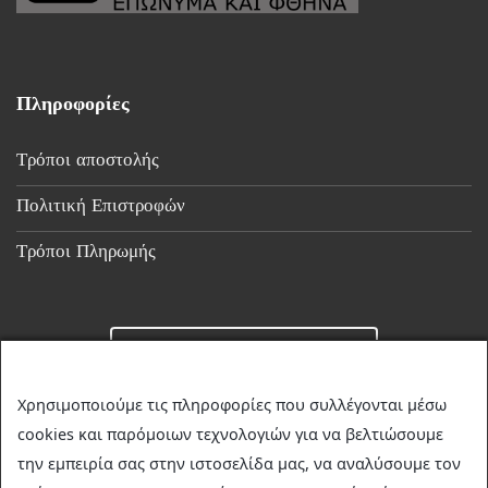
Πληροφορίες
Τρόποι αποστολής
Πολιτική Επιστροφών
Τρόποι Πληρωμής
Επικοινωνία
Χρησιμοποιούμε τις πληροφορίες που συλλέγονται μέσω
cookies και παρόμοιων τεχνολογιών για να βελτιώσουμε
☎
23510 36349
την εμπειρία σας στην ιστοσελίδα μας, να αναλύσουμε τον
✉
discountstore.gr@gmail.com