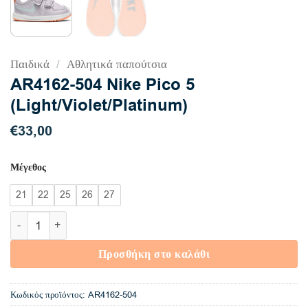
Παιδικά
/
Αθλητικά παπούτσια
AR4162-504 Nike Pico 5
(Light/Violet/Platinum)
€
33,00
Μέγεθος
21
22
25
26
27
AR4162-504 Nike Pico 5 (Light/Violet/Platinum) ποσότητα
Προσθήκη στο καλάθι
Κωδικός προϊόντος:
AR4162-504