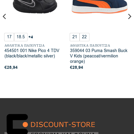
17
18.5
21
22
+4
ΑΘΛΗΤΙΚΆ ΠΑΠΟΎΤΣΙΑ
ΑΘΛΗΤΙΚΆ ΠΑΠΟΎΤΣΙΑ
454501 001 Nike Pico 4 TDV
359044 03 Puma Smash Buck
(black/black/metallic silver)
V Kids (peacoat/vermilion
orange)
€
28,94
€
28,94