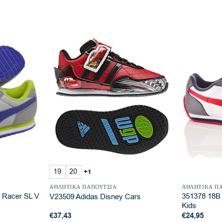
19
20
+1
ΑΘΛΗΤΙΚΆ ΠΑΠΟΎΤΣΙΑ
ΑΘΛΗΤΙΚΆ Π
 Racer SL V
351378 18B
V23509 Adidas Disney Cars
Kids
€
37,43
€
24,95