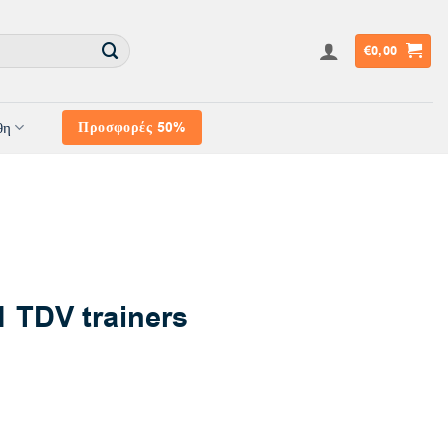
€
0,00
θη
Προσφορές 50%
1 TDV trainers