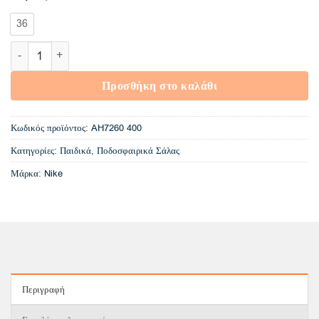
€15,00.
36
AH7260 400 Nike JR Legend 7 Club IC INDOOR ποσότητα
Προσθήκη στο καλάθι
Κωδικός προϊόντος:
AH7260 400
Κατηγορίες:
Παιδικά
,
Ποδοσφαιρικά Σάλας
Μάρκα:
Nike
Περιγραφή