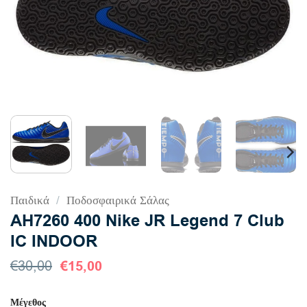
Παιδικά
/
Ποδοσφαιρικά Σάλας
AH7260 400 Nike JR Legend 7 Club
IC INDOOR
Original
€
15,00
Η
€
30,00
price
τρέχουσα
was:
τιμή
Μέγεθος
€30,00.
είναι: