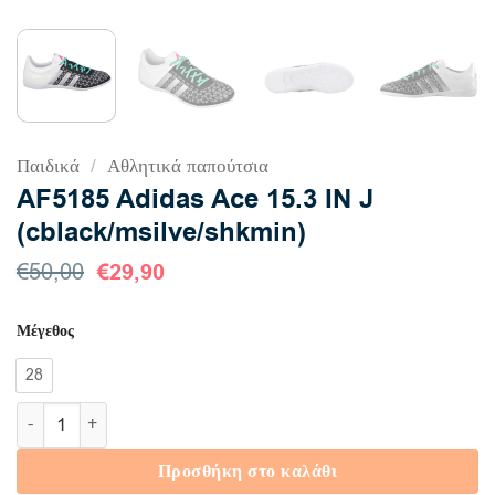
Παιδικά
/
Αθλητικά παπούτσια
AF5185 Adidas Ace 15.3 IN J
(cblack/msilve/shkmin)
Original
€
29,90
Η
€
50,00
price
τρέχουσα
was:
τιμή
Μέγεθος
€50,00.
είναι:
€29,90.
28
AF5185 Adidas Ace 15.3 IN J (cblack/msilve/shkmin) ποσότητα
Προσθήκη στο καλάθι