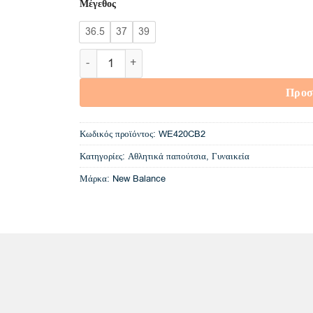
Μέγεθος
€75,00.
είναι:
€65,00.
36.5
37
39
WE420CB2 New Balance WIDE Running Shoes N
Προσ
Κωδικός προϊόντος:
WE420CB2
Κατηγορίες:
Αθλητικά παπούτσια
,
Γυναικεία
Μάρκα:
New Balance