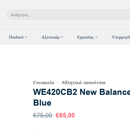
Αναζήτηση
για:
Παιδικά
Αξεσουάρ
Εργασίας
Υπερμεγέ
Γυναικεία
Αθλητικά παπούτσια
/
WE420CB2 New Balance
Blue
Original
Η
€
75,00
€
65,00
price
τρέχουσα
was:
τιμή