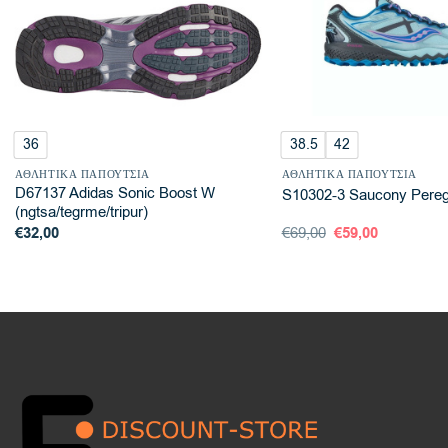
36
38.5
42
ΑΘΛΗΤΙΚΆ ΠΑΠΟΎΤΣΙΑ
ΑΘΛΗΤΙΚΆ ΠΑΠΟΎΤΣΙΑ
D67137 Adidas Sonic Boost W
S10302-3 Saucony Peregr
(ngtsa/tegrme/tripur)
Original
Η
€
32,00
€
69,00
€
59,00
price
τρέχουσα
was:
τιμή
€69,00.
είναι:
€59,00.