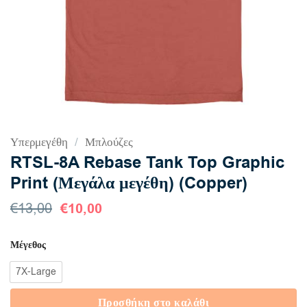
Υπερμεγέθη
/
Μπλούζες
RTSL-8A Rebase Tank Top Graphic
Print (Μεγάλα μεγέθη) (Copper)
Original
€
10,00
Η
€
13,00
price
τρέχουσα
was:
τιμή
Μέγεθος
€13,00.
είναι:
€10,00.
7X-Large
Προσθήκη στο καλάθι