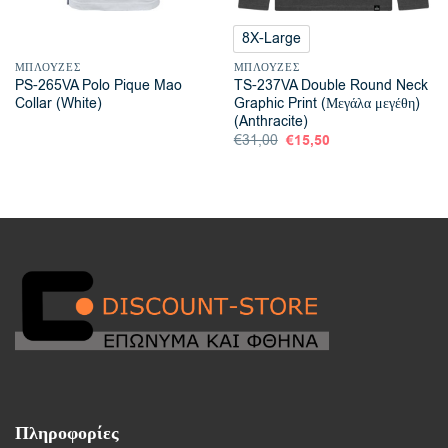
8X-Large
ΜΠΛΟΎΖΕΣ
ΜΠΛΟΎΖΕΣ
PS-265VA Polo Pique Mao
TS-237VA Double Round Neck
Collar (White)
Graphic Print (Μεγάλα μεγέθη)
(Anthracite)
Original
€
15,50
Η
€
31,00
price
τρέχουσα
was:
τιμή
€31,00.
είναι:
€15,50.
Πληροφορίες