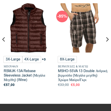
-85%
3X-Large
4X-Large
8X-Large
+3
ΜΠΟΥΦΆΝ
ΒΕΡΜΟΎΔΕΣ & ΜΑΓΙΏ
RSMJK-13A Rebase
MSHO-55VA 13 Double Ανδρική
Sleeveless Jacket (Μεγάλα
βερμούδα (Μεγάλα μεγέθη)
Μεγέθη) (Wine)
Χρώμα Μαύρο/Γκρι
€
57,00
Original
€
5,00
Η
€
33,00
price
τρέχουσα
was:
τιμή
€33,00.
είναι:
€5,00.