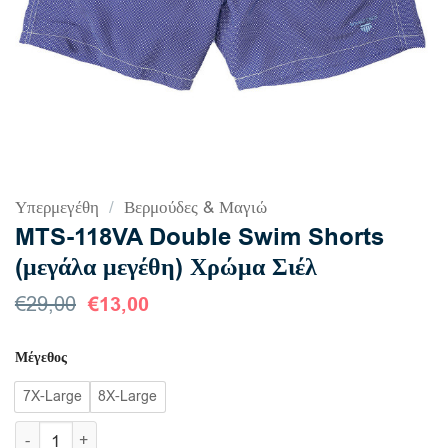
Υπερμεγέθη
/
Βερμούδες & Μαγιώ
MTS-118VA Double Swim Shorts
(μεγάλα μεγέθη) Χρώμα Σιέλ
Original
€
13,00
Η
€
29,00
price
τρέχουσα
was:
τιμή
Μέγεθος
€29,00.
είναι:
€13,00.
7X-Large
8X-Large
MTS-118VA Double Swim Shorts (μεγάλα μεγέθη) Χρώμα Σιέλ π