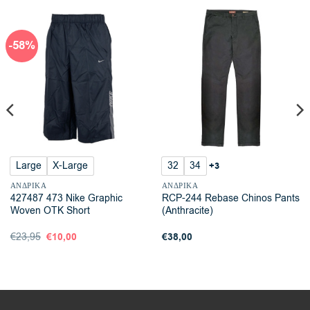
-58%
Large
X-Large
32
34
+3
ΑΝΔΡΙΚΆ
ΑΝΔΡΙΚΆ
427487 473 Nike Graphic
RCP-244 Rebase Chinos Pants
Woven OTK Short
(Anthracite)
Original
€
10,00
Η
€
38,00
€
23,95
price
τρέχουσα
was:
τιμή
€23,95.
είναι:
€10,00.