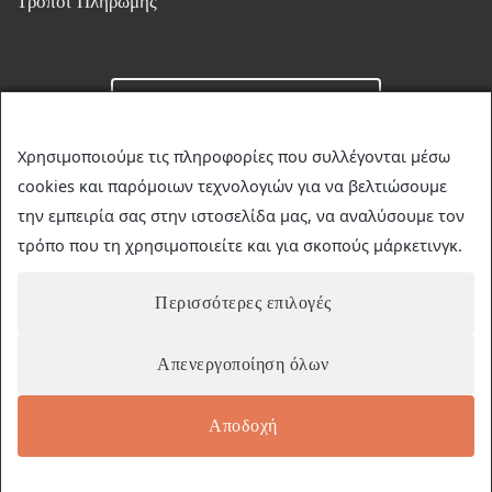
Τρόποι Πληρωμής
Επικοινωνία
Χρησιμοποιούμε τις πληροφορίες που συλλέγονται μέσω
cookies και παρόμοιων τεχνολογιών για να βελτιώσουμε
☎
23510 36349
την εμπειρία σας στην ιστοσελίδα μας, να αναλύσουμε τον
✉
discountstore.gr@gmail.com
τρόπο που τη χρησιμοποιείτε και για σκοπούς μάρκετινγκ.
Περισσότερες επιλογές
Απενεργοποίηση όλων
Αποδοχή
© 2026 | Discount-Store.gr | Developed by
netmind
| Marketing
by