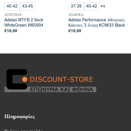
40-42
43-45
37-39
40-42
+1
ΑΞΕΣΟΥΆΡ
ΑΝΔΡΙΚΆ
Adidas MTFB 2 Sock
Adidas Performance Αθλητικές
WhiteGreen W65904
Κάλτσες 3 Ζεύγη KC9633 Black
€
10,00
€
15,00
Πληροφορίες