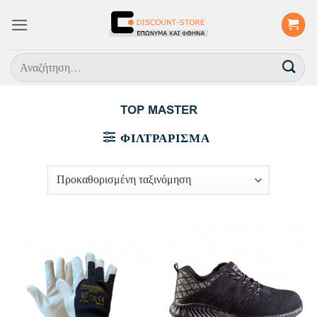
Μετάβαση
στο
περιεχόμενο
Αναζήτηση
για:
TOP MASTER
ΦΙΛΤΡΆΡΙΣΜΑ