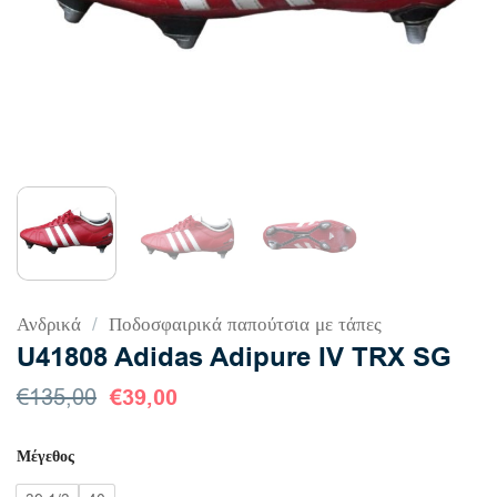
Ανδρικά
/
Ποδοσφαιρικά παπούτσια με τάπες
U41808 Adidas Adipure IV TRX SG
Original
€
39,00
Η
€
135,00
price
τρέχουσα
was:
τιμή
Μέγεθος
€135,00.
είναι:
€39,00.