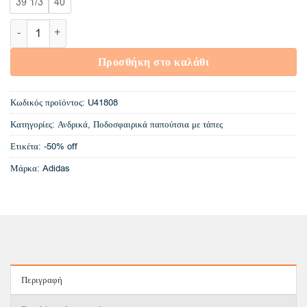
39 1/3
40
U41808 Adidas Adipure IV TRX SG ποσότητα
Προσθήκη στο καλάθι
Κωδικός προϊόντος:
U41808
Κατηγορίες:
Ανδρικά
,
Ποδοσφαιρικά παπούτσια με τάπες
Ετικέτα:
-50% off
Μάρκα:
Adidas
Περιγραφή