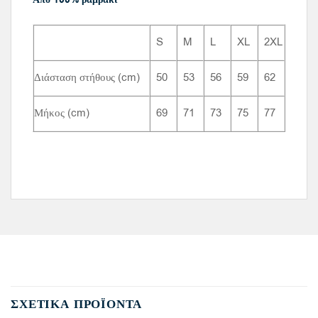
S
M
L
XL
2XL
Διάσταση στήθους (cm)
50
53
56
59
62
Μήκος (cm)
69
71
73
75
77
ΣΧΕΤΙΚΆ ΠΡΟΪΌΝΤΑ