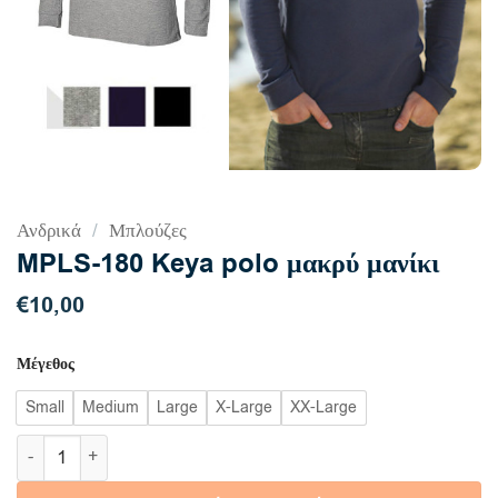
Ανδρικά
/
Μπλούζες
MPLS-180 Keya polo μακρύ μανίκι
€
10,00
Μέγεθος
Small
Medium
Large
X-Large
XX-Large
MPLS-180 Keya polo μακρύ μανίκι ποσότητα